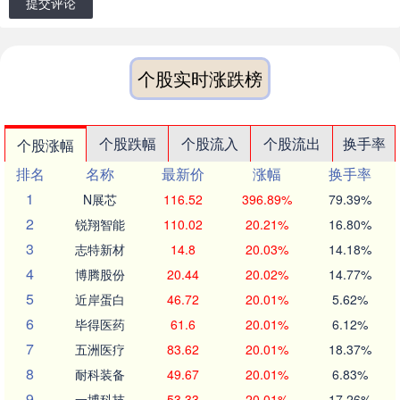
提交评论
个股实时涨跌榜
个股跌幅
个股流入
个股流出
换手率
个股涨幅
排名
名称
最新价
涨幅
换手率
1
N展芯
116.52
396.89%
79.39%
2
锐翔智能
110.02
20.21%
16.80%
3
志特新材
14.8
20.03%
14.18%
4
博腾股份
20.44
20.02%
14.77%
5
近岸蛋白
46.72
20.01%
5.62%
6
毕得医药
61.6
20.01%
6.12%
7
五洲医疗
83.62
20.01%
18.37%
8
耐科装备
49.67
20.01%
6.83%
9
一博科技
53.33
20.01%
17.26%