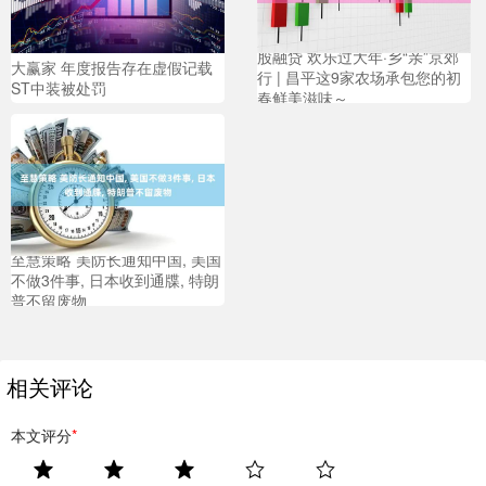
股融贷 欢乐过大年·乡“亲”京郊
大赢家 年度报告存在虚假记载
行 | 昌平这9家农场承包您的初
ST中装被处罚
春鲜美滋味～
至慧策略 美防长通知中国, 美国
不做3件事, 日本收到通牒, 特朗
普不留废物
相关评论
本文评分
*