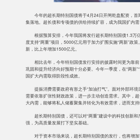
今年的超长期特别国债将于4月24日开闸乾盘配资，首期聚
集落地。超长债和专项债的供给持续扩容，成为我国扩内需
根据预算安排，今年我国将发行超长期特别国债1.3万亿元
度支持“两重”项目，5000亿元用于加力扩围实施“两新”政
新，比上年增加1500亿元。
相比去年，今年特别国债发行安排的披露时间更为靠前，
巩固和提升经济向好预期十分必要。今年一季度，在“两新”
国扩大内需取得阶段性成效。
提振消费需要政府有形之手“加油打气”。面对外部环境
需要依靠扩张性财政政策，进一步主动创造需求。其中，超
大内需，能够将私人储蓄聚集并转化为有效需求，进而支持
超长期特别国债，还可以对“两重”建设中的科技创新和
强，为高质量发展打下坚实基础。
对于资本市场来说，超长期特别国债的发行，也将增加市