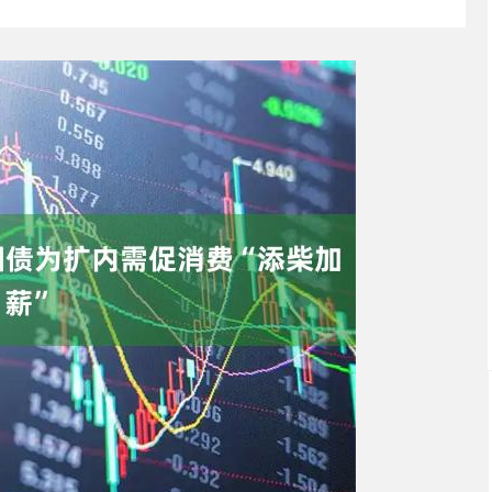
沪深300
4651.31
0.24%
-6.85
-0.15%