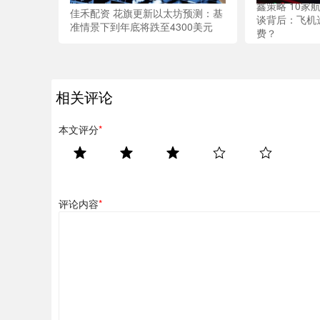
鑫策略 10家
佳禾配资 花旗更新以太坊预测：基
谈背后：飞机
准情景下到年底将跌至4300美元
费？
相关评论
本文评分
*
评论内容
*