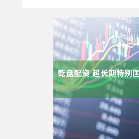
深证成指
14110.12
1.92
0.57%
-34.08
-