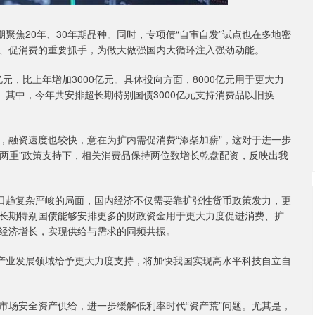
焦20年、30年期品种。同时，专项债“自审自发”试点也在多地密
、促消费的重要抓手，为做大做强国内大循环注入强劲动能。
，比上年增加3000亿元。具体投向方面，8000亿元用于更大力
策。其中，今年共安排超长期特别国债3000亿元支持消费品以旧换
融资速度也较快，意在为扩内需促消费“添柴加薪”，这对于进一步
“两重”政策支持下，相关消费品保持两位数增长乾盘配资，反映出我
日趋复杂严峻的局面，国内经济不仅需要靠扩张性货币政策发力，更
长期特别国债能够安排更多的财政资金用于更大力度促进消费、扩
经济增长，实现供给与需求的同频共振。
产业发展领域给予更大力度支持，将加快我国实现高水平科技自立自
场安全资产供给，进一步缓解低利率时代“资产荒”问题。尤其是，