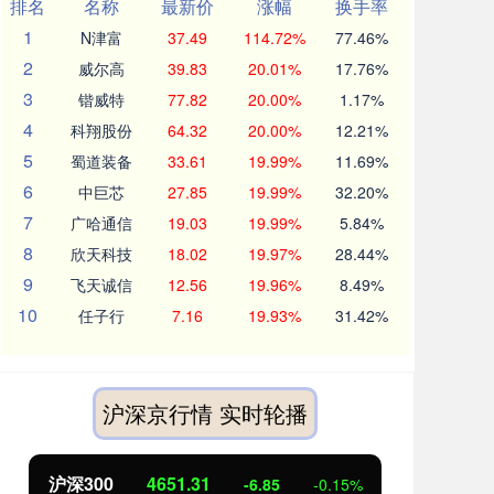
排名
名称
最新价
涨幅
换手率
1
N津富
37.49
114.72%
77.46%
2
威尔高
39.83
20.01%
17.76%
3
锴威特
77.82
20.00%
1.17%
4
科翔股份
64.32
20.00%
12.21%
5
蜀道装备
33.61
19.99%
11.69%
6
中巨芯
27.85
19.99%
32.20%
7
广哈通信
19.03
19.99%
5.84%
8
欣天科技
18.02
19.97%
28.44%
9
飞天诚信
12.56
19.96%
8.49%
10
任子行
7.16
19.93%
31.42%
沪深京行情 实时轮播
北证50
1122.88
创业
3.42
0.30%