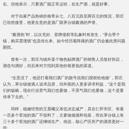
右。但他表示，只要酒厂能正常运转，在生产酒，就是好事。
对于自家产品热销价格带从七、八百元跌至两百元的情况，郭庄
已坦然接受，他更在意的是酒厂跟茅台镇酱酒的声誉。
“酱酒热”时，以次充好、冒牌侵权等乱象时有发生，“茅台带个
镇，购买需谨慎”也流传出来。如今经历着阵痛的酒厂仍会被此类问题
困扰。
曾有一次，郭庄与镇外某个物色贴牌酒厂的销售人员签好协议，
酒也勾调好，但后来对方找到其他价格更低的渠道。
“生意没了，他还打着我们酒厂的旗号说我们授权给他做”，郭庄
认为，茅台镇做酒人追求品质，但外面的人更多讲求利益，“这个是我
们的饭碗，现在行业景气我们也要做，不景气我们也要做，这个是要
传承下去的。”
同样，稳健经营的王晨曦父亲也决定减产，其在仁怀市区、有着
一百多个窖池的酒厂不投料了，主要做储酒和包装，而在茅台镇上有
三十多个窖池的酒厂还继续生产。他说，核心产区所产的酒质更好一
些。