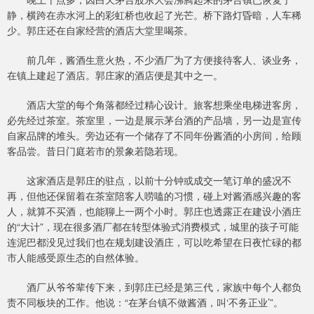
静，横跨在赤水河上的彩虹桥也收起了光芒。桥下路灯昏暗，人车稀
少。郭庄还在自家经营的酒店大堂里喝茶。
前几年，酱酒生意火热，不少酒厂为了方便接待客人、谈业务，
在镇上建起了酒店。郭庄家的酒店便是其中之一。
酒店大堂的每个角落都经过精心设计。旅客想乘坐电梯进客房，
必先经过茶室。茶室里，一边是展示茅台酒的产品墙，另一边是宣传
自家品牌的堆头。旁边还有一个储存了不同年份酱酒的小房间，给顾
客品尝。昔日门庭若市的景象若隐若现。
这家酒店是郭庄的驻点，以前十分钟或成交一笔订单的盛况不
再，但他还保留着在茶室陪客人唠嗑的习惯，碰上对酱酒感兴趣的客
人，就算不买酒，也能聊上一两个小时。郭庄也透露正在建设小酒庄
的“大计”，现在很多酒厂都在转型体验式消费模式，城里的孩子可能
连泥巴都没见过我们也在规划建设酒庄，可以吃希望在日夜忙碌的都
市人能感受原生态的自然体验。
酒厂从爷爷辈传下来，到郭庄已经是第三代，家族中每个人都负
责不同板块的工作。他说：“在茅台镇不做酱酒，叫‘不务正业’”。