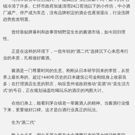
镇冷清了许多。仁怀市政府加速清理24口窖池以下的小作坊，中小酒
厂减产、停产成为常态，没有品牌积淀的酒企也逐渐退出，行业洗牌
趋势愈发明显。
曾经靠贴牌暴利和故事营销野蛮生长的酱酒市场，如今回归理
性。
正是在这样的环境下，一批年轻的“酒二代”选择沉下心来思考行
业的本质，扎根做好酱酒。
酱酒是一门尊重时间的生意。刚刚从日本研学回来的李哲，从世
界上最长寿的、超过1440年历史的日本建筑公司金刚组身上收获良
多；在打理酒店生意的郭庄，响应贵州省政府推动“卖酒”向“卖生活方
式”的号召，正在规划涵盖吃喝玩乐的酒庄的鸿图大计。
在他们身上，能看到茅台镇老一辈酱酒人的精神。当酱酒行业慢
下来，更要做好口碑。这才是白酒行业真正的玩法。
生为“酒二代”
晚上十点多，因白天茅台股东大会沸腾起来的茅台镇已恢复宁