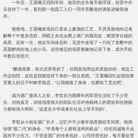
一年后，王晨曦又回到车间，放弃的念头每天都浮现，但苦中作
乐坚持了一年，直到那一批跟工人们一同辛苦酿造的酒装进罐里储
存。
慢慢地，王晨曦发现自己喜欢上酱酒的工艺，不厌其烦地向记者
解释个中复杂流程，闲暇之余也会爬上酒厂的最高处，眺望茅台镇的
风景。还有一次，他在车间休息时，无意中发现了一只吃了发酵中的
高粱醉倒在地上的小鸟。这些难忘的场景都被他记录下来，成为手机
中数百张照片。
“酿酒很累，有次还弄骨折了，但我发现周边风景挺好的，就边工
作边拍照，这也是我能坚持下来的一部分原因。”王晨曦回忆起那段痛
苦磨人的日子时略带留恋，“让我锻炼了身体，也磨练了意志吧”。
成为酒厂接班人之前，李哲在为期两年的军营生活吃了不少苦
头，但他直言，训练强度很大的部队生活对他精神上的塑造和抗挫能
力都有很大帮助，“这是在大学或者在社会上学不到的”。
李哲从小就在酒厂长大，记忆中不少童年场景都在车间里。他很
珍惜“酒二代”的身份，“毕竟每个人都有这样的机会”，但也坦诚每天会
面对不少压力。“不管是酒厂的传承也好，公司经营也好，每天要处理