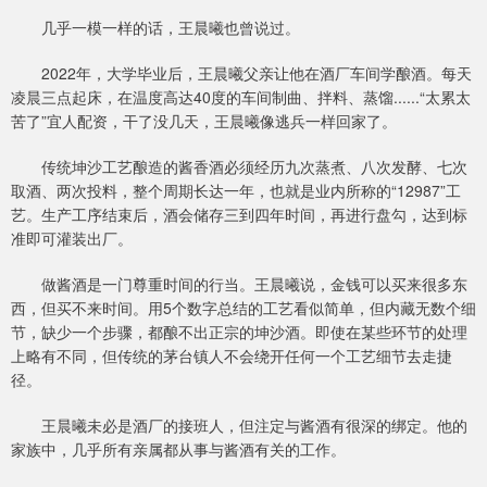
几乎一模一样的话，王晨曦也曾说过。
2022年，大学毕业后，王晨曦父亲让他在酒厂车间学酿酒。每天
凌晨三点起床，在温度高达40度的车间制曲、拌料、蒸馏......“太累太
苦了”宜人配资，干了没几天，王晨曦像逃兵一样回家了。
传统坤沙工艺酿造的酱香酒必须经历九次蒸煮、八次发酵、七次
取酒、两次投料，整个周期长达一年，也就是业内所称的“12987”工
艺。生产工序结束后，酒会储存三到四年时间，再进行盘勾，达到标
准即可灌装出厂。
做酱酒是一门尊重时间的行当。王晨曦说，金钱可以买来很多东
西，但买不来时间。用5个数字总结的工艺看似简单，但内藏无数个细
节，缺少一个步骤，都酿不出正宗的坤沙酒。即使在某些环节的处理
上略有不同，但传统的茅台镇人不会绕开任何一个工艺细节去走捷
径。
王晨曦未必是酒厂的接班人，但注定与酱酒有很深的绑定。他的
家族中，几乎所有亲属都从事与酱酒有关的工作。