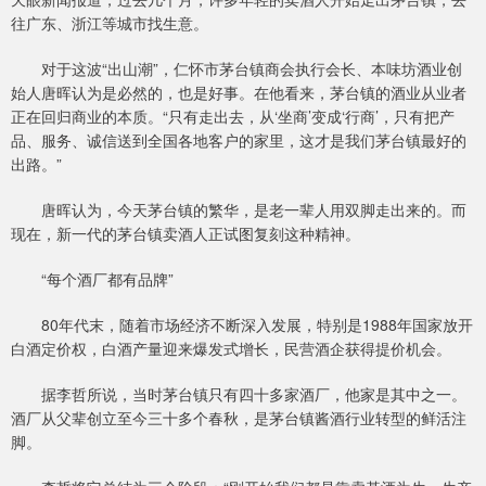
往广东、浙江等城市找生意。
对于这波“出山潮”，仁怀市茅台镇商会执行会长、本味坊酒业创
始人唐晖认为是必然的，也是好事。在他看来，茅台镇的酒业从业者
正在回归商业的本质。“只有走出去，从‘坐商’变成‘行商’，只有把产
品、服务、诚信送到全国各地客户的家里，这才是我们茅台镇最好的
出路。”
唐晖认为，今天茅台镇的繁华，是老一辈人用双脚走出来的。而
现在，新一代的茅台镇卖酒人正试图复刻这种精神。
“每个酒厂都有品牌”
80年代末，随着市场经济不断深入发展，特别是1988年国家放开
白酒定价权，白酒产量迎来爆发式增长，民营酒企获得提价机会。
据李哲所说，当时茅台镇只有四十多家酒厂，他家是其中之一。
酒厂从父辈创立至今三十多个春秋，是茅台镇酱酒行业转型的鲜活注
脚。