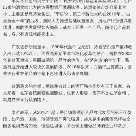
李哲将它总结为三个阶段：“刚开始我们都是靠卖基酒为生，生产
出来的酒卖给北方的浓香型酒厂做调味酒，酱酒整体市场容量非常
小，主要还是靠茅台集团。”李哲说，第二个阶段大约在2010年，“白
酒黄金十年”的后段，国家大力推进基础设施建设，房地产行业也高歌
猛进，贴牌酒发展得如火如荼，基本上开发一个产品，随便起个品牌
名，客户有资源就能卖出去。
广发证券研报显示，1990年代至21世纪初，浓香型白酒产量和收
入占比达70%以上。而逐渐开始渠道市场化改革的茅台，价格在2008
年超过五粮液，重回白酒第一品牌的地位。在“茅台热”的带动下，酱
酒行业开始进入较快的发展阶段。2016年以来，白酒行业复苏后，酱
香酒行业在茅台的带领下再次进入迅速发展期。
酱酒最火的时候，据说茅台镇上的酒厂和小作坊有三千多家。有
人形容，在茅台镇躺着也能赚钱，也有人形容，酒商不是在茅台镇，
就是在来茅台镇的路上。
李哲表示，从2016年起，茅台镇酱酒进入品牌化发展的第三个阶
段，如习酒、国台、珍酒等酒厂突飞猛进，越来越多的酱酒品牌被全
国各地消费者知晓。但他也坦诚，茅台镇上能做品牌的企业非常少。