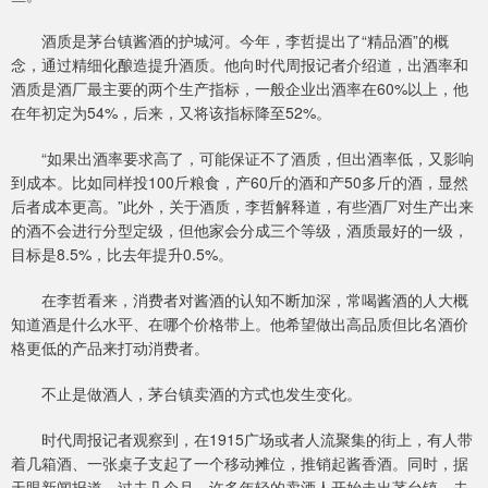
酒质是茅台镇酱酒的护城河。今年，李哲提出了“精品酒”的概
念，通过精细化酿造提升酒质。他向时代周报记者介绍道，出酒率和
酒质是酒厂最主要的两个生产指标，一般企业出酒率在60%以上，他
在年初定为54%，后来，又将该指标降至52%。
“如果出酒率要求高了，可能保证不了酒质，但出酒率低，又影响
到成本。比如同样投100斤粮食，产60斤的酒和产50多斤的酒，显然
后者成本更高。”此外，关于酒质，李哲解释道，有些酒厂对生产出来
的酒不会进行分型定级，但他家会分成三个等级，酒质最好的一级，
目标是8.5%，比去年提升0.5%。
在李哲看来，消费者对酱酒的认知不断加深，常喝酱酒的人大概
知道酒是什么水平、在哪个价格带上。他希望做出高品质但比名酒价
格更低的产品来打动消费者。
不止是做酒人，茅台镇卖酒的方式也发生变化。
时代周报记者观察到，在1915广场或者人流聚集的街上，有人带
着几箱酒、一张桌子支起了一个移动摊位，推销起酱香酒。同时，据
天眼新闻报道，过去几个月，许多年轻的卖酒人开始走出茅台镇，去