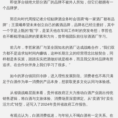
即使茅台镇绝大部分酒厂的品牌不被外人所知，但它们都拥有一
个品牌梦。
郭庄向时代周报记者介绍贴牌酒业务时会强调“每一家酒厂都有品
牌”；王晨曦希望未来创立自己的酱酒品牌，品牌名已经注册好，其中
一个字是上甑的“甑”字，是某天他在车间工作时的突发奇想；李哲也
在不断梳理做品牌的要素和方向，曾带领团队前往珍酒酒厂学习。
前几年，李哲家酒厂与某全国知名的酒厂达成战略合作，“我们双
方都不是追求短时间内赚钱，这种长期主义的经营理念比较契合，同
样都是务实派，踏踏实实把酒做好就是根本，而且我父亲对品牌有所
追求。在合作伙伴身上我们学习了很多。”
如今的茅台镇回归冷静，进入理性发展阶段。消费者也不再只满
足于白酒作为单一消费的产品本身，想获取更多文化认同与体验感。
从省级战略层面来看，贵州省政府正大力推动白酒产业跳出传统
销售逻辑，将白酒与文旅体验、消费场景深度绑定。从“卖酒”到“卖生
活方式”转型，还写入了2024年贵州省政府工作报告。
有观点认为，白酒消费低迷，与年轻人不喝白酒有一定关系。在