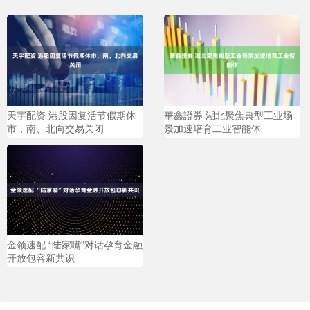
天宇配资 港股因复活节假期休
華鑫證券 湖北聚焦典型工业场
市，南、北向交易关闭
景加速培育工业智能体
金领速配 “陆家嘴”对话孕育金融
开放包容新共识