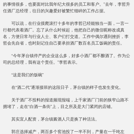
的事情很多，也要面对比我年纪大很多的员工和客户。”去年，李哲升
任酒厂总经理，往日的兴趣爱好被繁忙细碎的工作占据。
可以说，在行业摸爬滚打十多年的李哲已经能独当一面，一言一
行都代表着酒厂。忘了从什么时候起，他把自己的微信昵称改成真
名，方便日常与行业人士、客户们打交道。工作中偶尔遇到挫折，李
哲会先自省，也时刻记住自己要承担酒厂数百名员工饭碗的责任。
“今年茅台镇停产的企业这么多，好多小酒厂都不酿酒了。作为公
司的总经理，我有这个责任。”李哲表示。
“这是我们的饭碗”
在“酒二代”逐渐接班的这段日子，茅台镇的样子也发生变化。
关于酒厂不投料的报道频现报端，上千家酒厂门前的狭窄山路不
拥堵了，走在“白酒一条街”上，目之所及是大门紧闭的店铺。
其实宜人配资，茅台镇酱酒人只是换了种活法。
郭庄选择减产，两百多个窖池投了一半不到，产量在一千吨左