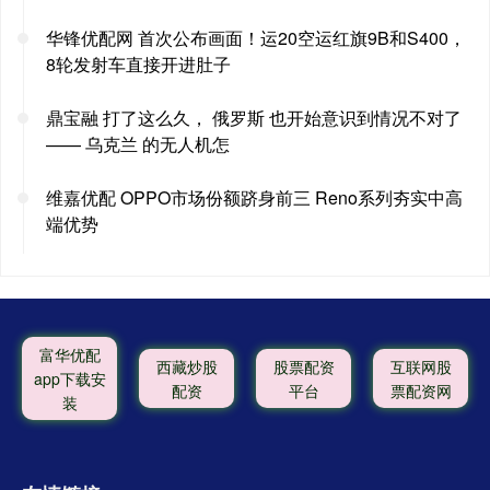
华锋优配网 首次公布画面！运20空运红旗9B和S400，
8轮发射车直接开进肚子
鼎宝融 打了这么久， 俄罗斯 也开始意识到情况不对了
—— 乌克兰 的无人机怎
维嘉优配 OPPO市场份额跻身前三 Reno系列夯实中高
端优势
富华优配
西藏炒股
股票配资
互联网股
app下载安
配资
平台
票配资网
装