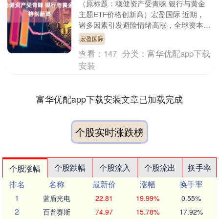
（原标题：稳健资产受青睐 银行与黄金
主题ETF价格创新高）宏盈国际 近期，
诸多因素引发避险情绪高涨，全球资本市
场表现震荡，稳健型资产受到资金青睐，
宏盈国际
黄金和银行两大....
查看：
147
分类：
富华优配app下载
安装
富华优配app下载安装文章已加载完成
个股实时涨跌榜
个股跌幅
个股流入
个股流出
换手率
个股涨幅
排名
名称
最新价
涨幅
换手率
1
蓝盾光电
22.81
19.99%
0.55%
2
百普赛斯
74.97
15.78%
17.92%