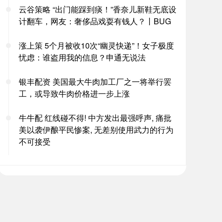
云谷策略 “出门能踩到痰！”香奈儿新鞋无底设
计翻车，网友：奢侈品戏耍有钱人？丨BUG
涨上策 5个月被收10次“幽灵快递”！女子极度
忧虑：谁盗用我的信息？申通无说法
银丰配资 美国最大牛肉加工厂之一将举行罢
工，或导致牛肉价格进一步上涨
牛牛配 红线碰不得! 中方发出最强呼声, 痛批
美以袭伊酿平民惨案, 无差别使用武力的行为
不可接受