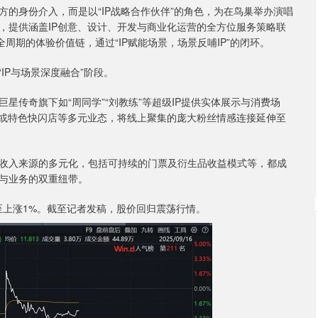
身份介入，而是以“IP战略合作伙伴”的角色，为在鸟巢举办演唱
，提供涵盖IP创意、设计、开发与商业化运营的全方位服务策略联
”全周期的体验价值链，通过“IP赋能场景，场景反哺IP”的闭环。
P与场景深度融合”阶段。
传奇旗下如“周同学”“刘教练”等超级IP提供实体展示与消费场
集或特色快闪店等多元业态，将线上聚集的庞大粉丝情感连接延伸至
入来源的多元化，包括可持续的门票及衍生品收益模式等，都成
与业务的双重纽带。
上涨1%。截至记者发稿，股价回归震荡行情。