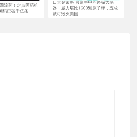
日天金策略 普京手中的终极大杀
击回流药！定点医药机
器！威力堪比1600颗原子弹，五枚
溯码已破千亿条
就可毁灭美国