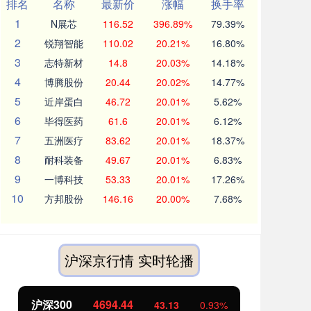
排名
名称
最新价
涨幅
换手率
1
N展芯
116.52
396.89%
79.39%
2
锐翔智能
110.02
20.21%
16.80%
3
志特新材
14.8
20.03%
14.18%
4
博腾股份
20.44
20.02%
14.77%
5
近岸蛋白
46.72
20.01%
5.62%
6
毕得医药
61.6
20.01%
6.12%
7
五洲医疗
83.62
20.01%
18.37%
8
耐科装备
49.67
20.01%
6.83%
9
一博科技
53.33
20.01%
17.26%
10
方邦股份
146.16
20.00%
7.68%
沪深京行情 实时轮播
00
4694.44
北证50
11
43.13
0.93%