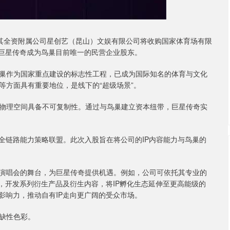
，其全资附属公司星创艺（昆山）文娱有限公司将收购国家体育场有限
，巨星传奇成为鸟巢目前唯一的民营企业股东。
作为国家重点建设的标志性工程，已成为国际知名的体育与文化
等方面具有重要地位，是线下的“超级场景”。
理空间具备不可复制性。通过与鸟巢建立资本纽带，巨星传奇实
链路能力策略联盟。此次入股旨在将公司的IP内容能力与鸟巢的
演唱会的舞台，为巨星传奇提供机遇。例如，公司可依托其专业的
象，开发系列衍生产品及衍生内容，将IP孵化生态延伸至更高能级的
影响力，推动自有IP走向更广阔的受众市场。
缺性色彩。