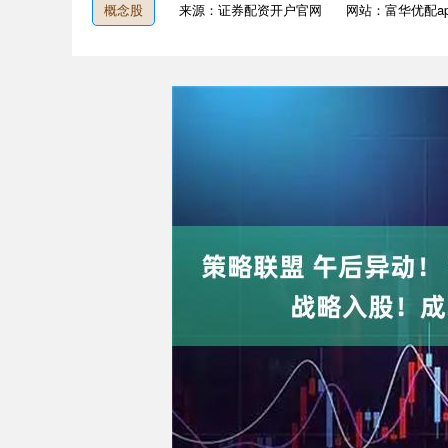
概念股
来源：证券配资开户官网
网站：富华优配a
上证指数
3940.04
3%
39.68
1.02%