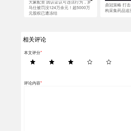
大象配资 因认证认可违法行为，罗
鼎冠策略 打
马仕被罚没124万余元！超5000万
构采集药品追
元股权已遭冻结
相关评论
本文评分
*
评论内容
*