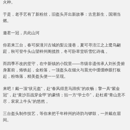
火种。
于是，老手艺有了新粉丝，旧盔头开出新故事：古意新生，国潮当
燃。
邀君一冠，共此山河
你若来三台，春可探潼川古城的梨云漫巷，夏可寻涪江之上鹭鸟翩
跹，秋可登牛头山望梓州阁揽胜，冬可卧草堂听雪忆诗魂 。
而四季不改的坚守，在中新镇的小院里——市级非遗传承人刘长贵俯
身案前，烙铁起，金粉落，一顶盔头在烟火与晨光中缓缓睁眼打板
起，粉饰落，精美盔头便一一呈现。
来吧！戴一顶“状元盔”，赴“春风得意马蹄疾”的欢畅；擎一具“紫金
冠”，赴“黄沙百战穿金甲”的豪情；拈一方“学士巾”，赴杜甫“青山意不
尽，衮衮上牛头”的悠然 。
三台盔头制作技艺，等你来把千年梓州的诗韵与锣鼓，一并戴在眉
间。