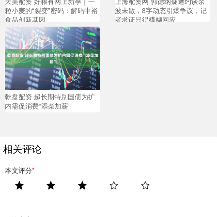
天美配资 好粮有网上新季｜一
上海配资网 郭德纲疑遭约谈余
粒小麦的“裂变”密码：解码中裕
波未散，8字动态引爆争议，记
食品创新基因
者求证只得模糊回应
乾盘配资 超长期特别国债为扩
内需促消费“添柴加薪”
相关评论
本文评分
*