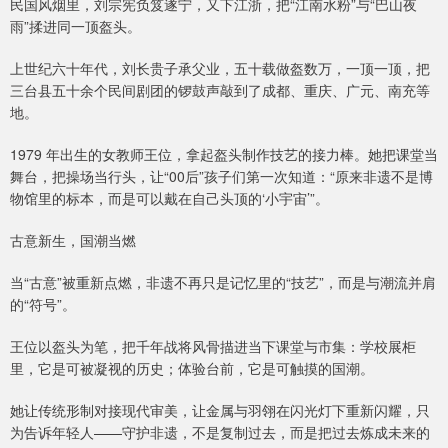
民国风烟里，刘宗宪负笈遂宁，又下江浙，把“江南水粉”与“巴山夜
雨”揉进同一顶盔头。
上世纪六十年代，刘长贵子承父业，五十载做盔数万，一顶一顶，把
三台县五十余个民间剧团的锣鼓声敲到了成都、重庆、广元、南充等
地。
1979 年出生的女教师王位，拿起盔头制作技艺的接力棒。她把课堂当
舞台，把操场当行头，让“00后”孩子们第一次知道：“原来非遗不是博
物馆里的标本，而是可以戴在自己头顶的‘小宇宙’”。
古意新生，国潮当燃
当“古意”被重新点燃，非遗不再只是记忆里的“技艺”，而是与潮流并肩
的“符号”。
王位以盔头为笔，把千年战将风骨描进当下课堂与市集：学校展柜
里，它是可被凝视的历史；体验台前，它是可触摸的国潮。
她让传统形制对接现代审美，让金属与羽翎在闪光灯下重新闪耀，只
为告诉年轻人——守护非遗，不是复制过去，而是把过去炼成未来的