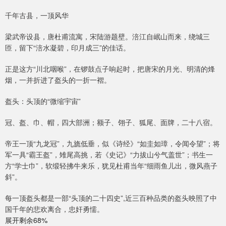
千年古县，一顶风华
梁武帝设县，唐杜甫流寓，宋陆游题壁。涪江自岷山而来，绕城三
匝，留下“涪水凝碧，印月成三”的佳话。
正是这方“川北咽喉”，在锣鼓点子响起时，把唐宋的月光、明清的烽
烟，一并折进了盔头的一折一褶。
盔头：头顶的“微缩宇宙”
冠、盔、巾、帽，四大部洲；额子、翎子、狐尾、面牌，二十八宿。
帝王一顶“九龙冠”，九旒低垂，似《诗经》“如圭如璋，令闻令望”；将
军一具“霸王盔”，雉尾高挑，若《史记》“力拔山兮气盖世”；书生一
方“学士巾”，软缎轻拂牛来乐，犹见杜甫当年“细雨鱼儿出，微风燕子
斜”。
每一顶盔头都是一部“头顶的二十四史”,近三百种品类的盔头映照了中
国千年的悲欢离合，忠奸勇懦。
展开剩余68%