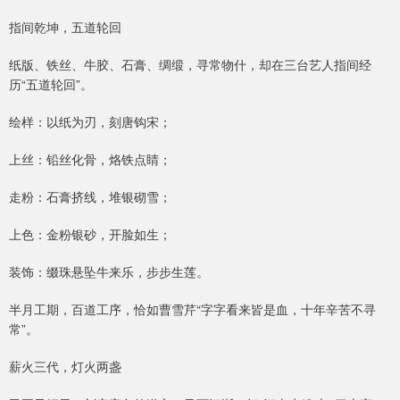
指间乾坤，五道轮回
纸版、铁丝、牛胶、石膏、绸缎，寻常物什，却在三台艺人指间经
历“五道轮回”。
绘样：以纸为刃，刻唐钩宋；
上丝：铅丝化骨，烙铁点睛；
走粉：石膏挤线，堆银砌雪；
上色：金粉银砂，开脸如生；
装饰：缀珠悬坠牛来乐，步步生莲。
半月工期，百道工序，恰如曹雪芹“字字看来皆是血，十年辛苦不寻
常”。
薪火三代，灯火两盏