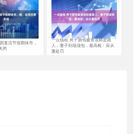
一点钱程 男子酒驾被查谎称是路
股因复活节假期休市，
人，妻子到场顶包，最高检：应从
关闭
重处罚