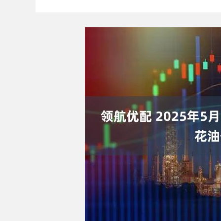
上证指数
3900.35
.00
-0.01%
21.92
0.