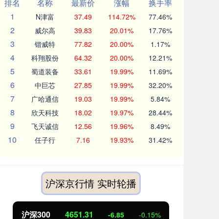
排名
名称
最新价
涨幅
换手率
1
N津富
37.49
114.72%
77.46%
2
威尔高
39.83
20.01%
17.76%
3
锴威特
77.82
20.00%
1.17%
4
科翔股份
64.32
20.00%
12.21%
5
蜀道装备
33.61
19.99%
11.69%
6
中巨芯
27.85
19.99%
32.20%
7
广哈通信
19.03
19.99%
5.84%
8
欣天科技
18.02
19.97%
28.44%
9
飞天诚信
12.56
19.96%
8.49%
10
任子行
7.16
19.93%
31.42%
沪深京行情 实时轮播
沪深300
4651.31
北
-6.85
-0.15%