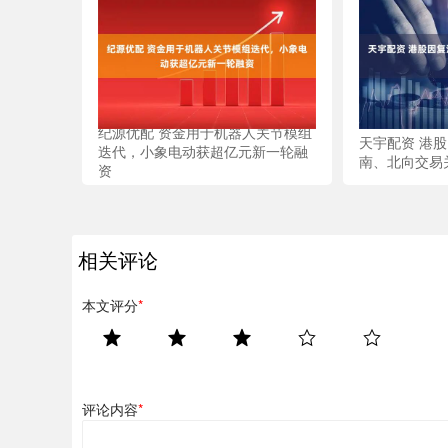
纪源优配 资金用于机器人关节模组
天宇配资 港
迭代，小象电动获超亿元新一轮融
南、北向交易
资
相关评论
本文评分
*
评论内容
*