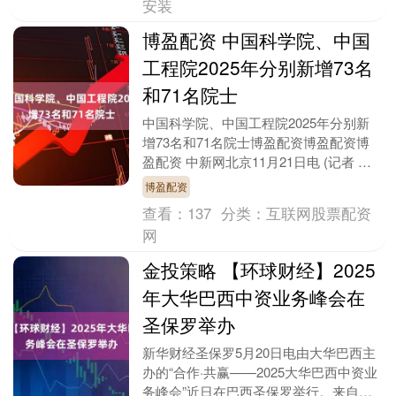
安装
博盈配资 中国科学院、中国
工程院2025年分别新增73名
和71名院士
中国科学院、中国工程院2025年分别新
增73名和71名院士博盈配资博盈配资博
盈配资 中新网北京11月21日电 (记者 孙
自法)中国科学院、中国工程院11月21
博盈配资
日....
查看：
137
分类：
互联网股票配资
网
金投策略 【环球财经】2025
年大华巴西中资业务峰会在
圣保罗举办
新华财经圣保罗5月20日电由大华巴西主
办的“合作·共赢——2025大华巴西中资业
务峰会”近日在巴西圣保罗举行。来自国