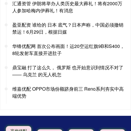
汇通资管 伊朗将举办人类历史最大葬礼！将有2000万
人参加哈梅内伊葬礼！有消息
盈亚配资 谁给的 日本 底气？日本声称，中国必须撤销
禁运！6月29日，根据日媒
华锋优配网 首次公布画面！运20空运红旗9B和S400，
8轮发射车直接开进肚子
鼎宝融 打了这么久， 俄罗斯 也开始意识到情况不对了
—— 乌克兰 的无人机怎
维嘉优配 OPPO市场份额跻身前三 Reno系列夯实中高
端优势
富华优配