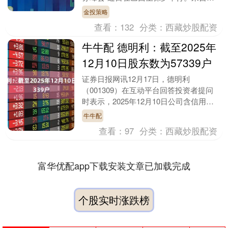
家电网、中国中车、中国移动、中国广
金投策略
核、徐工集....
查看：
132
分类：
西藏炒股配资
牛牛配 德明利：截至2025年
12月10日股东数为57339户
证券日报网讯12月17日，德明利
（001309）在互动平台回答投资者提问
时表示，2025年12月10日公司含信用账
户合并股东名册的股东数为57339户。....
牛牛配
查看：
97
分类：
西藏炒股配资
富华优配app下载安装文章已加载完成
个股实时涨跌榜