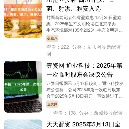
蔺、射洪、雅安入选
封面新闻记者代睿盈鑫惠 12月25日盈鑫
惠，2025年生态文明论坛在北京举办，
生态环境部对105个2025年生态文明建设
示范区和91个“绿水青山就是金山银
盈鑫惠
山”实....
查看：
222
分类：
互联网股票配资
网
壹资网 通业科技：2025年第
一次临时股东会决议公告
证券日报网讯 5月13日晚间，通业科技发
布公告称，公司2025年第一次临时股东
会于2025年5月13日召开，审议通过了
《关于修订的议案》等多项议案。....
壹资网
查看：
198
分类：
西藏炒股配资
天天配资 2025年5月13日全