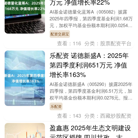
万元 净值增长率22%
AI基金诺德量化蓝筹A（005082）披露
2025年四季报，第四季度基金利润1.68万
元，加权平均基金份额本期利润0.0254
元。报告期内，基金净值增长率为2.....
配资交易宝
查看：
116
分类：
股票配资平台
乐配资 诺德新盛A：2025年
第四季度利润651万元 净值
增长率163%
AI基金诺德新盛A（005290）披露2025年
四季报，第四季度基金利润6.51万元，加
权平均基金份额本期利润0.0276元。报告
期内，基金净值增长率为1.63....
乐配资
查看：
143
分类：
西藏炒股配资
盈鑫惠 2025年生态文明建设
示范区授牌 四川甘孜、古