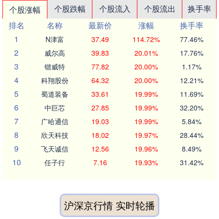
个股跌幅
个股流入
个股流出
换手率
个股涨幅
排名
名称
最新价
涨幅
换手率
1
N津富
37.49
114.72%
77.46%
2
威尔高
39.83
20.01%
17.76%
3
锴威特
77.82
20.00%
1.17%
4
科翔股份
64.32
20.00%
12.21%
5
蜀道装备
33.61
19.99%
11.69%
6
中巨芯
27.85
19.99%
32.20%
7
广哈通信
19.03
19.99%
5.84%
8
欣天科技
18.02
19.97%
28.44%
9
飞天诚信
12.56
19.96%
8.49%
10
任子行
7.16
19.93%
31.42%
沪深京行情 实时轮播