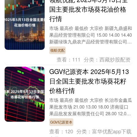
国主要批发市场葵花油价格
行情
市场 最高价 最低价 大宗价 新疆九鼎盛和
果品经营管理有限公司 15.00 14.00 14.40
新疆绿珠九鼎农产品经营管理有限公司 --
-- 7.30 全....
领航优配
查看：
111
分类：
西藏炒股配资
GGV纪源资本 2025年5月13
日全国主要批发市场葵花籽
价格行情
市场 最高价 最低价 大宗价 长治市金鑫瓜
果批发市场 21.00 13.00 18.00 济南堤口
果品批发发展有限责任公司 28.00 12.00
16.00 ....
GGV纪源资本
查看：
120
分类：
富华优配app下载