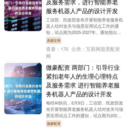
及服务需求，进行智能养老
服务机器人产品的设计开发
工信部、民政部发布开展智能养老服务机
器人结对攻关与场景应用试点工作的通
知，试点期为2025-2027年。通知指出，
完善标准及评价体系。鼓励产品研制单位
鼎盛证券
和应用试点....
查看：
176
分类：
互联网股票配资
网
微豪配资 两部门：引导行业
紧扣老年人的生理心理特点
及服务需求 进行智能养老服
务机器人产品的设计开发
每经AI快讯，6月9日，工信部、民政部发
布开展智能养老服务机器人结对攻关与场
景应用试点工作的通知，试点期为2025
—2027年。通知指出，完善标准及评价
微豪配资
体系。鼓....