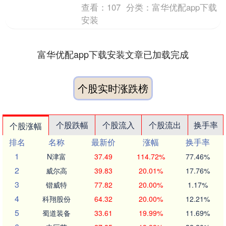
查看：
107
分类：
富华优配app下载
安装
富华优配app下载安装文章已加载完成
个股实时涨跌榜
个股跌幅
个股流入
个股流出
换手率
个股涨幅
排名
名称
最新价
涨幅
换手率
1
N津富
37.49
114.72%
77.46%
2
威尔高
39.83
20.01%
17.76%
3
锴威特
77.82
20.00%
1.17%
4
科翔股份
64.32
20.00%
12.21%
5
蜀道装备
33.61
19.99%
11.69%