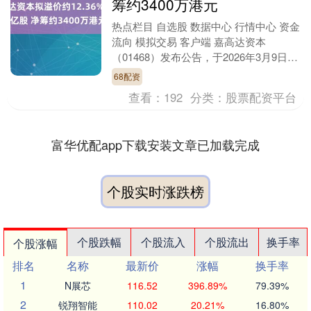
筹约3400万港元
热点栏目 自选股 数据中心 行情中心 资金
流向 模拟交易 客户端 嘉高达资本
（01468）发布公告，于2026年3月9日，
公司拟配售最多3.47亿股配售股份，相....
68配资
查看：
192
分类：
股票配资平台
富华优配app下载安装文章已加载完成
个股实时涨跌榜
个股跌幅
个股流入
个股流出
换手率
个股涨幅
排名
名称
最新价
涨幅
换手率
1
N展芯
116.52
396.89%
79.39%
2
锐翔智能
110.02
20.21%
16.80%