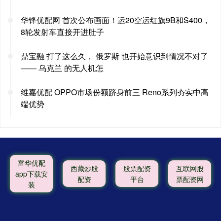
华锋优配网 首次公布画面！运20空运红旗9B和S400，
8轮发射车直接开进肚子
鼎宝融 打了这么久， 俄罗斯 也开始意识到情况不对了
—— 乌克兰 的无人机怎
维嘉优配 OPPO市场份额跻身前三 Reno系列夯实中高
端优势
富华优配
西藏炒股
股票配资
互联网股
app下载安
配资
平台
票配资网
装