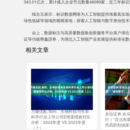
343.01亿次，累计接入企业节点数量46089家，近三年
续合元表示，标识数据网络为人工智能提供海量真实场景数
绿色低碳等领域的规模落地；探索人工智能与数字身份技术
会上，数据标注与高质量数据集创新服务平台落户湖北，
证等功能華鑫證券，为湖北人工智能产业发展提供标准化数据
相关文章
万隆优配 制药、生物科技与生命
东信证券 欢乐
科学行业上市公司E维度绩效对比
行｜“百洁布菜
分析：2024年度 VS 2023年度
些高阶刮油菜
（上）