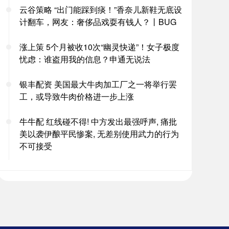
云谷策略 “出门能踩到痰！”香奈儿新鞋无底设
计翻车，网友：奢侈品戏耍有钱人？丨BUG
涨上策 5个月被收10次“幽灵快递”！女子极度
忧虑：谁盗用我的信息？申通无说法
银丰配资 美国最大牛肉加工厂之一将举行罢
工，或导致牛肉价格进一步上涨
牛牛配 红线碰不得! 中方发出最强呼声, 痛批
美以袭伊酿平民惨案, 无差别使用武力的行为
不可接受