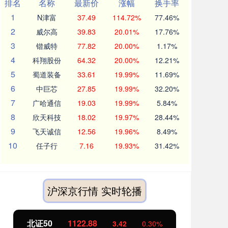
排名
名称
最新价
涨幅
换手率
1
N津富
37.49
114.72%
77.46%
2
威尔高
39.83
20.01%
17.76%
3
锴威特
77.82
20.00%
1.17%
4
科翔股份
64.32
20.00%
12.21%
5
蜀道装备
33.61
19.99%
11.69%
6
中巨芯
27.85
19.99%
32.20%
7
广哈通信
19.03
19.99%
5.84%
8
欣天科技
18.02
19.97%
28.44%
9
飞天诚信
12.56
19.96%
8.49%
10
任子行
7.16
19.93%
31.42%
沪深京行情 实时轮播
北证50
1122.88
创业
3.42
0.30%