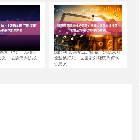
讲课堂（8）丨准确掌
赚配网 恶霸专业户陈强：演技太好
”要义，弘扬伟大抗战
险些被打死，去世后刘晓庆为何伤
心痛哭