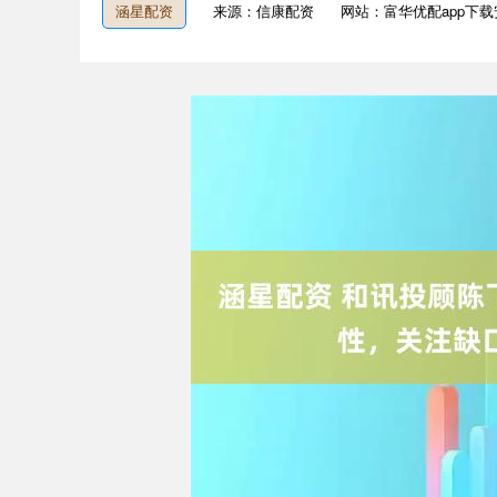
涵星配资
来源：信康配资
网站：富华优配app下载
深证成指
14110.12
1.92
0.57%
-34.08
-