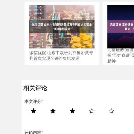
元富证券 宣
诚信优配 山东中欧班列齐鲁沿黄专
握“百姓宣讲
列首次实现全铁路集结发运
精神
相关评论
本文评分
*
评论内容
*