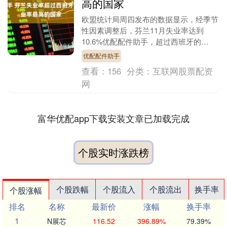
高的国家
欧盟统计局周四发布的数据显示，经季节
性因素调整后，芬兰11月失业率达到
10.6%优配配件助手，超过西班牙的
10.4%，成为欧盟失业率最高的国家。瑞
优配配件助手
典11月失业率....
查看：
156
分类：
互联网股票配资
网
富华优配app下载安装文章已加载完成
个股实时涨跌榜
个股跌幅
个股流入
个股流出
换手率
个股涨幅
排名
名称
最新价
涨幅
换手率
1
N展芯
116.52
396.89%
79.39%