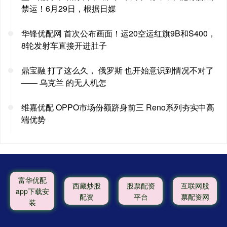
禁运！6月29日，根据日媒
华锋优配网 首次公布画面！运20空运红旗9B和S400，
8轮发射车直接开进肚子
鼎宝融 打了这么久， 俄罗斯 也开始意识到情况不对了
—— 乌克兰 的无人机怎
维嘉优配 OPPO市场份额跻身前三 Reno系列夯实中高
端优势
富华优配
西藏炒股
股票配资
互联网股
app下载安
配资
平台
票配资网
装