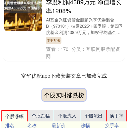
季度利润4389万元 净值增长
率1208%
AI基金兴证资管金麒麟兴享优选混合
B（970101）披露2025年四季报，第四季
度基金利润438.9万元，加权平均基金份
额本期利润0.1914元。报告期内，基金....
本财配资
查看：
170
分类：
互联网股票配资
网
富华优配app下载安装文章已加载完成
个股实时涨跌榜
个股跌幅
个股流入
个股流出
换手率
个股涨幅
排名
名称
最新价
涨幅
换手率