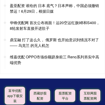
盈亚配资 谁给的 日本 底气？日本声称，中国必须撤销
禁运！6月29日，根据日媒
华锋优配网 首次公布画面！运20空运红旗9B和S400，
8轮发射车直接开进肚子
鼎宝融 打了这么久， 俄罗斯 也开始意识到情况不对了
—— 乌克兰 的无人机怎
维嘉优配 OPPO市场份额跻身前三 Reno系列夯实中高
端优势
富华优配
西藏炒股
股票配资
互联网股
app下载安
配资
平台
票配资网
装